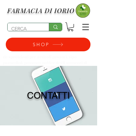
FARMACIA DI IORIO
SHOP
(le spedizioni per articoli pesanti, tipo
pannolini, possono subire degli aumenti di
costo)
CONTATTI