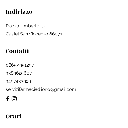
Indirizzo
Piazza Umberto I, 2
Castel San Vincenzo 86071
Contatti
0865/951297
3389625607
3497433929
servizifarmaciadiiorio@gmail.com
Orari