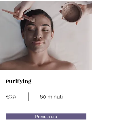
Purifying
€39
60 minuti
Prenota ora