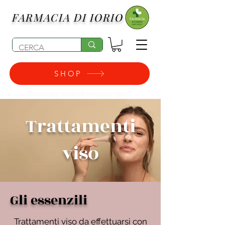
FARMACIA DI IORIO
SHOP
(le spedizioni per articoli pesanti, tipo
pannolini, possono subire degli aumenti di
costo)
Trattamenti
viso
Gli essenzili
Trattamenti viso da effettuarsi con