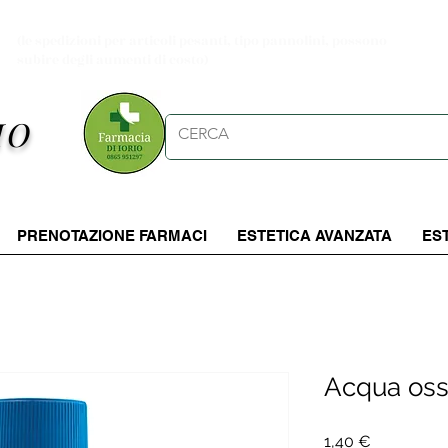
Spese di spedizioni gratuite per ordini da 39.90 €
(le spedizioni per articoli pesanti, tipo pannolini, possono
subire degli aumenti di costo)
IO
PRENOTAZIONE FARMACI
ESTETICA AVANZATA
ES
Acqua oss
Prezzo
1,40 €