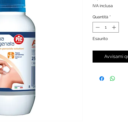
IVA inclusa
Quantità
*
Esaurito
Avvisami q