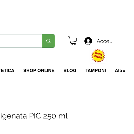
Spedizione in tutta italia a 5.90 €
Accedi
TETICA
SHOP ONLINE
BLOG
TAMPONI
Altro
igenata PIC 250 ml