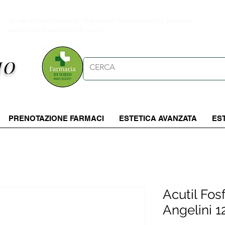
Spese di spedizioni gratuite per ordini da 39.90 €
(le spedizioni per articoli pesanti, tipo pannolini, possono
subire degli aumenti di costo)
IO
PRENOTAZIONE FARMACI
ESTETICA AVANZATA
ES
Acutil Fo
Angelini 1