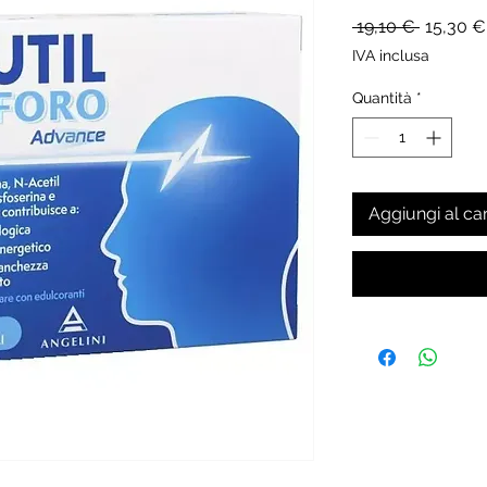
Prezzo
 19,10 € 
15,30 €
regolare
IVA inclusa
Quantità
*
Aggiungi al car