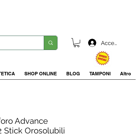
Spedizione in tutta italia a 5.90 €
Accedi
TETICA
SHOP ONLINE
BLOG
TAMPONI
Altro
sforo Advance
2 Stick Orosolubili