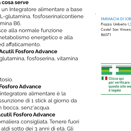
a cosa serve
 un Integratore alimentare a base
 L-glutamina, fosfoserina(contiene
FARMACIA DI IO
tamina B6.
Piazza Umberto I
Castel San Vincen
sce alla normale funzione
86071
metabolismo energetico e alla
ed affaticamento.
 Acutil Fosforo Advance
glutamina, fosfoserina, vitamina
tosio.
l Fosforo Advance
integratore alimentare è la
ssunzione di 1 stick al giorno da
in bocca, senz'acqua.
Acutil Fosforo Advance
naliera consigliata. Tenere fuori
aldi sotto dei 3 anni di età. Gli