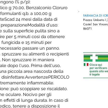
engono (% p/p):
Etilico g 70,00, Benzalconio Cloruro
-formulanti q.b. a 100,00 g
FARMACIA DI IO
eScad 24 mesi dalla data di
Piazza Umberto I
Castel San Vincen
 preparazioneModalità d'uso:
86071
sulla superficie pulita sino a
ire per 5 minuti così da ottenere
 fungicida e 15 minuti per
 necessario passare un panno.
 spruzzare su alimenti o recipienti
. Non spruzzare in maniera
cale dopo l'uso. Prima dell'uso,
 una piccola area nascosta della
da disinfettare.AvvertenzePERICOLO
stremamente infiammabile.
ione: può scoppiare se riscaldato.
ne oculare. Nocivo per gli
 effetti di lunga durata. In caso di
dico, tenere a disposizione il