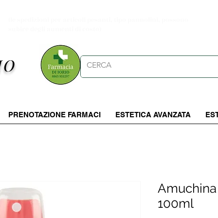
Spese di spedizioni gratuite per ordini da 39.90 €
(le spedizioni per articoli pesanti, tipo pannolini, possono
subire degli aumenti di costo)
IO
PRENOTAZIONE FARMACI
ESTETICA AVANZATA
ES
Amuchina 
100ml