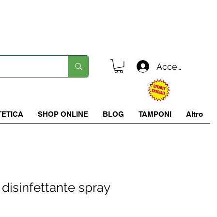
Spedizione in tutta italia a 5.90 €
Accedi
TETICA
SHOP ONLINE
BLOG
TAMPONI
Altro
disinfettante spray