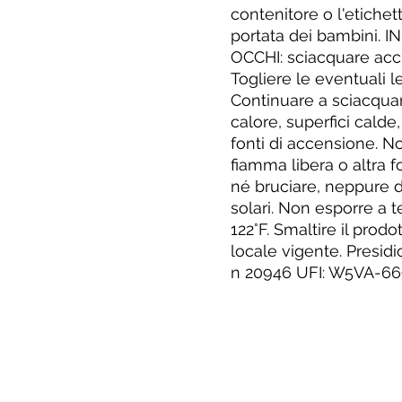
contenitore o l'etichet
portata dei bambini.
OCCHI: sciacquare acc
Togliere le eventuali l
Continuare a sciacquar
calore, superfici calde,
fonti di accensione. 
fiamma libera o altra 
né bruciare, neppure d
solari. Non esporre a 
122°F. Smaltire il prod
locale vigente. Presid
n 20946 UFI: W5VA-