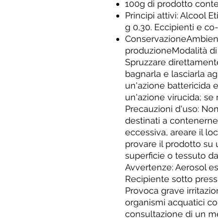
100g di prodotto cont
Principi attivi: Alcool 
g 0,30. Eccipienti e co
ConservazioneAmbient
produzioneModalità di
Spruzzare direttamente 
bagnarla e lasciarla ag
un'azione battericida e
un'azione virucida; se
Precauzioni d'uso: Non
destinati a contenerne
eccessiva, areare il lo
provare il prodotto su
superficie o tessuto 
Avvertenze: Aerosol e
Recipiente sotto press
Provoca grave irritazio
organismi acquatici con
consultazione di un me