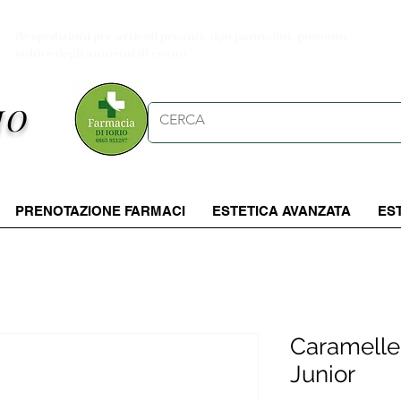
Spese di spedizioni gratuite per ordini da 39.90 €
(le spedizioni per articoli pesanti, tipo pannolini, possono
subire degli aumenti di costo)
IO
PRENOTAZIONE FARMACI
ESTETICA AVANZATA
ES
Caramelle
Junior