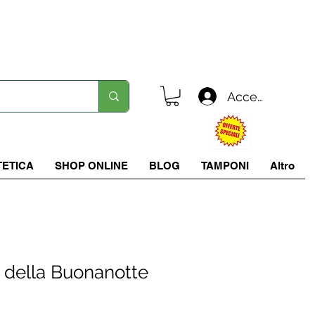
Spedizione in tutta italia a 5.90 €
Accedi
TETICA
SHOP ONLINE
BLOG
TAMPONI
Altro
 della Buonanotte