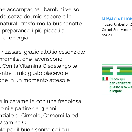
che accompagna i bambini verso
dolcezza del mio sapore e la
FARMACIA DI IO
i naturali, trasformo la buonanotte
Piazza Umberto I
Castel San Vincen
, preparando i più piccoli a
86071
ni di energia
rilassarsi grazie all’Olio essenziale
Camomilla, che favoriscono
o. Con la Vitamina C sostengo le
entre il mio gusto piacevole
ione in un momento atteso e
e in caramelle con una fragolosa
ni a partire dai 3 anni.
nziale di Cirmolo, Camomilla ed
Vitamina C.
e per il buon sonno dei più