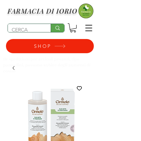
FARMACIA DI IORIO
SHOP
(le spedizioni per articoli pesanti, tipo
pannolini, possono subire degli aumenti di
costo)