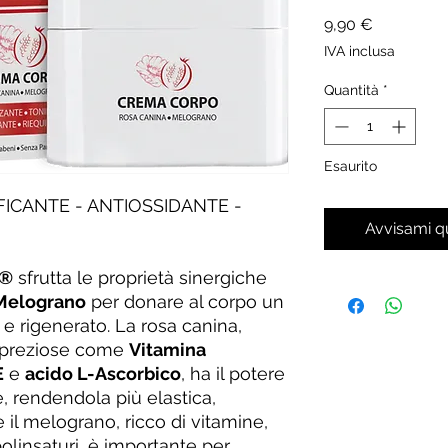
Prezzo
9,90 €
IVA inclusa
Quantità
*
Esaurito
FICANTE - ANTIOSSIDANTE -
Avvisami q
e®
sfrutta le proprietà sinergiche
Melograno
per donare al corpo un
 e rigenerato. La rosa canina,
e preziose come
Vitamina
E
e
acido L-Ascorbico
, ha il potere
e, rendendola più elastica,
e il melograno, ricco di vitamine,
polinsaturi, è importante per