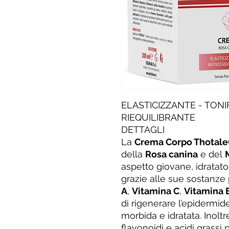
ELASTICIZZANTE - TONI
RIEQUILIBRANTE
DETTAGLI
La
Crema Corpo Thotal
della
Rosa canina
e del
aspetto giovane, idratato
grazie alle sue sostanz
A
,
Vitamina C
,
Vitamina 
di rigenerare l’epidermid
morbida e idratata. Inoltr
flavonoidi e acidi grassi 