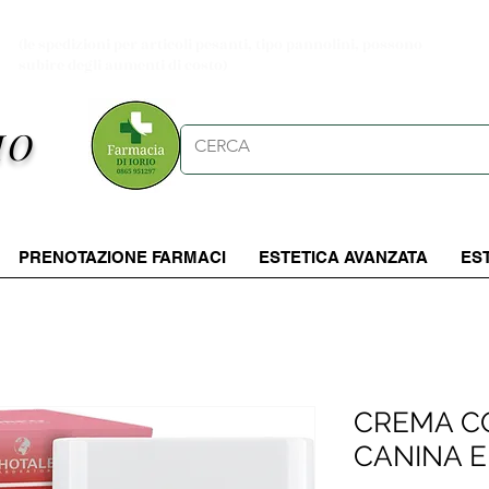
Spese di spedizioni gratuite per ordini da 39.90 €
(le spedizioni per articoli pesanti, tipo pannolini, possono
subire degli aumenti di costo)
IO
PRENOTAZIONE FARMACI
ESTETICA AVANZATA
ES
CREMA C
CANINA 