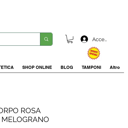
Spedizione in tutta italia a 5.90 €
Accedi
TETICA
SHOP ONLINE
BLOG
TAMPONI
Altro
ORPO ROSA
E MELOGRANO