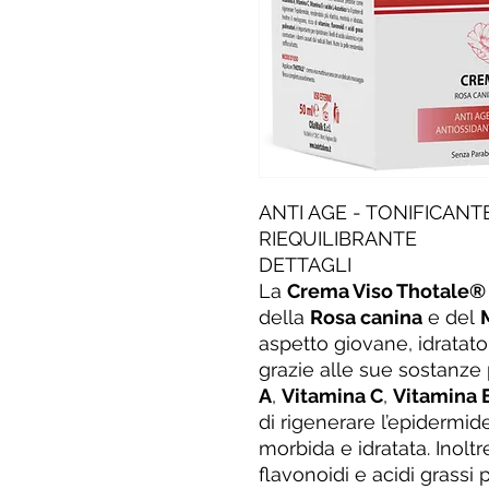
ANTI AGE - TONIFICANT
RIEQUILIBRANTE
DETTAGLI
La
Crema Viso Thotale®
della
Rosa canina
e del
aspetto giovane, idratato
grazie alle sue sostanz
A
,
Vitamina C
,
Vitamina 
di rigenerare l’epidermid
morbida e idratata. Inoltr
flavonoidi e acidi grassi 