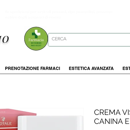
Spese di spedizioni gratuite per ordini da 39.90 €
(le spedizioni per articoli pesanti, tipo pannolini, possono
subire degli aumenti di costo)
IO
PRENOTAZIONE FARMACI
ESTETICA AVANZATA
ES
CREMA VI
CANINA 