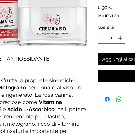
Prezzo
6,90 €
IVA inclusa
Quantità
*
E - ANTIOSSIDANTE -
Aggiungi al car
sfrutta le proprietà sinergiche
Melograno
per donare al viso un
 e rigenerato. La rosa canina,
e preziose come
Vitamina
E
e
acido L-Ascorbico
, ha il potere
e, rendendola più elastica,
e il melograno, ricco di vitamine,
polinsaturi è importante per