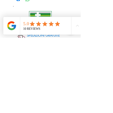
SPEDIZIONI GRATUITE
Su ordini superiori a 39,90€
ASSISTENZA CLIENTI
Chat, telefono ed email
PAGAMENTI SICURI E
CERTIFICATI
RIMBORSO SEMPLICE
In tempi rapidi e sicuri