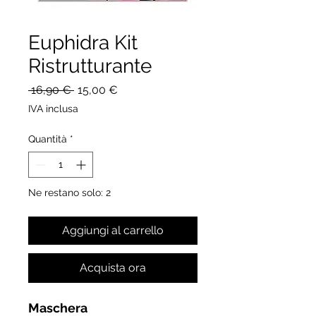
Euphidra Kit
Ristrutturante
Prezzo
Prezzo
 16,90 € 
15,00 €
regolare
scontato
IVA inclusa
Quantità
*
Ne restano solo: 2
Aggiungi al carrello
Acquista ora
Maschera