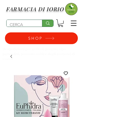
FARMACIA DI IORIO
SHOP
(le spedizioni per articoli pesanti, tipo
pannolini, possono subire degli aumenti di
costo)