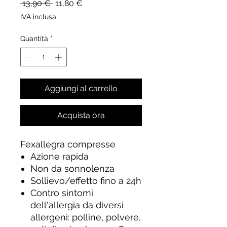
Prezzo
Prezzo
 13,90 € 
11,80 €
regolare
scontato
IVA inclusa
Quantità
*
Aggiungi al carrello
Acquista ora
Fexallegra compresse
Azione rapida
Non da sonnolenza
Sollievo/effetto fino a 24h
Contro sintomi
dell'allergia da diversi
allergeni: polline, polvere,