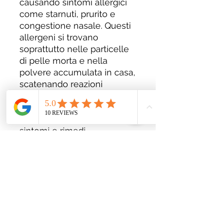
causando sintomi allergici
come starnuti, prurito e
congestione nasale. Questi
allergeni si trovano
soprattutto nelle particelle
di pelle morta e nella
polvere accumulata in casa,
scatenando reazioni
fastidiose in chi è sensibile.
Leggi di più
Allergia alla muffa: cause,
sintomi e rimedi
La muffa è un allergene
comune che si sviluppa in
ambienti umidi, come bagni
e cantine, e può causare
sintomi allergici come
starnuti, occhi irritati e
difficoltà respiratorie. Le