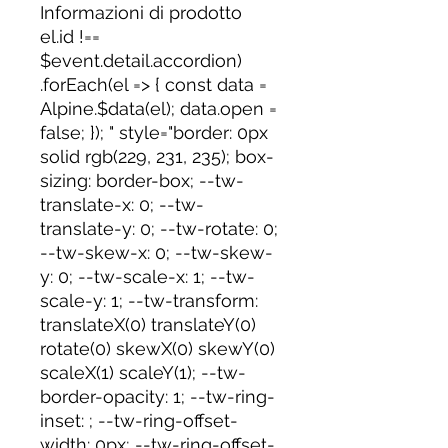
Informazioni di prodotto
el.id !==
$event.detail.accordion)
.forEach(el => { const data =
Alpine.$data(el); data.open =
false; }); " style="border: 0px
solid rgb(229, 231, 235); box-
sizing: border-box; --tw-
translate-x: 0; --tw-
translate-y: 0; --tw-rotate: 0;
--tw-skew-x: 0; --tw-skew-
y: 0; --tw-scale-x: 1; --tw-
scale-y: 1; --tw-transform:
translateX(0) translateY(0)
rotate(0) skewX(0) skewY(0)
scaleX(1) scaleY(1); --tw-
border-opacity: 1; --tw-ring-
inset: ; --tw-ring-offset-
width: 0px; --tw-ring-offset-