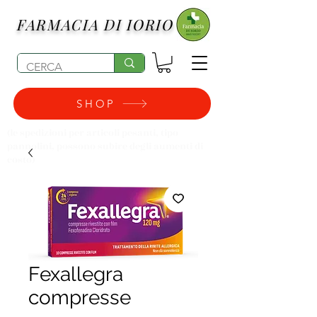
FARMACIA DI IORIO
SHOP
(le spedizioni per articoli pesanti, tipo
pannolini, possono subire degli aumenti di
costo)
Fexallegra
compresse