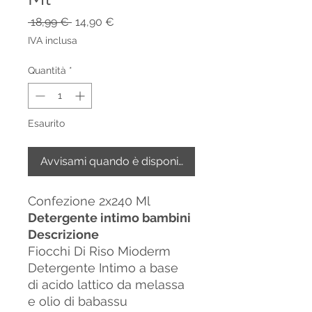
Prezzo
Prezzo
 18,99 € 
14,90 €
regolare
scontato
IVA inclusa
Quantità
*
Esaurito
Avvisami quando è disponibile
Confezione 2x240 Ml
Detergente intimo bambini
Descrizione
Fiocchi Di Riso Mioderm
Detergente Intimo a base
di acido lattico da melassa
e olio di babassu