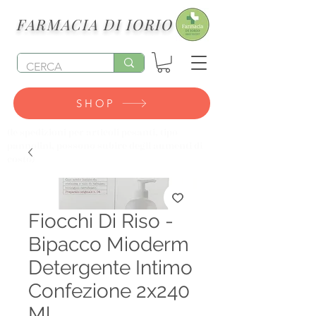
FARMACIA DI IORIO
SHOP
(le spedizioni per articoli pesanti, tipo
pannolini, possono subire degli aumenti di
costo)
Fiocchi Di Riso -
Bipacco Mioderm
Detergente Intimo
Confezione 2x240
Ml