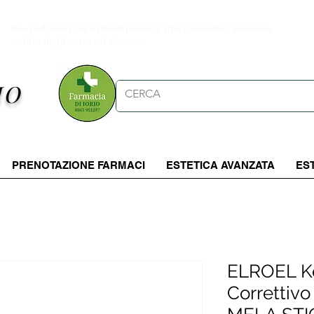
Spese di spedizioni gratuite per ordini da 39.90 €
(le spedizioni per articoli pesanti, tipo pannolini, possono
subire degli aumenti di costo)
IO
PRENOTAZIONE FARMACI
ESTETICA AVANZATA
ES
ELROEL Ko
Corretti