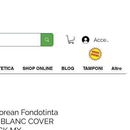
Spedizione in tutta italia a 5.90 €
Accedi
TETICA
SHOP ONLINE
BLOG
TAMPONI
Altro
rean Fondotinta
vo BLANC COVER