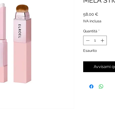
MELA STI
Prezzo
58,00 €
IVA inclusa
Quantità
*
Esaurito
Avvisami q