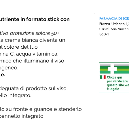
utriente in formato stick con
FARMACIA DI IO
Piazza Umberto I
Castel San Vincen
ttivo, protezione solare 50+
86071
da crema bianca diventa un
al colore del tuo
mina C, acqua vitaminica,
mico che illuminano il viso
ogeneo.
le.
deguata di prodotto sul viso
llo integrato.
olo su fronte e guance e stenderlo
ennello integrato.