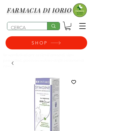
FARMACIA DI IORIO
SHOP
(le spedizioni per articoli pesanti, tipo
pannolini, possono subire degli aumenti di
costo)