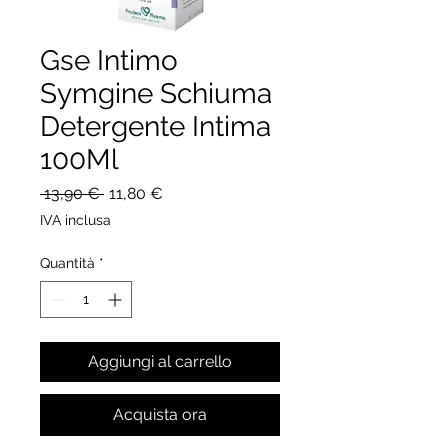
Gse Intimo
Symgine Schiuma
Detergente Intima
100Ml
Prezzo
Prezzo
 13,90 € 
11,80 €
regolare
scontato
IVA inclusa
Quantità
*
Aggiungi al carrello
Acquista ora