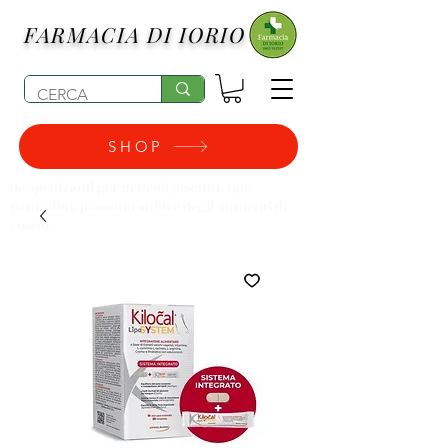
FARMACIA DI IORIO
SHOP
(le spedizioni per articoli pesanti, tipo
pannolini, possono subire degli aumenti di
costo)