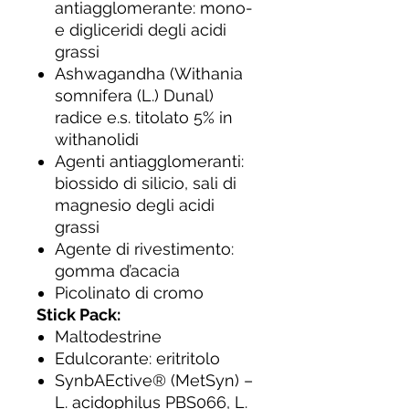
antiagglomerante: mono-
e digliceridi degli acidi
grassi
Ashwagandha (Withania
somnifera (L.) Dunal)
radice e.s. titolato 5% in
withanolidi
Agenti antiagglomeranti:
biossido di silicio, sali di
magnesio degli acidi
grassi
Agente di rivestimento:
gomma d’acacia
Picolinato di cromo
Stick Pack:
Maltodestrine
Edulcorante: eritritolo
SynbAEctive® (MetSyn) –
L. acidophilus PBS066, L.