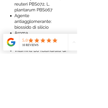
reuteri PBS072, L.
plantarum PBS067
Agente
antiagglomerante:
biossido di silicio
Aroma
Acidificante: acido citrico
Riboflavina (Riboflavina)
Vitamina B6 (Cloridrato di
piridossina)
Edulcorante: sucralosio
POSOLOGIA
Assumere 1 stick pack
orosolubile al giorno prima
di colazione e 2 compresse
al giorno dopo pranzo.
FORMATO