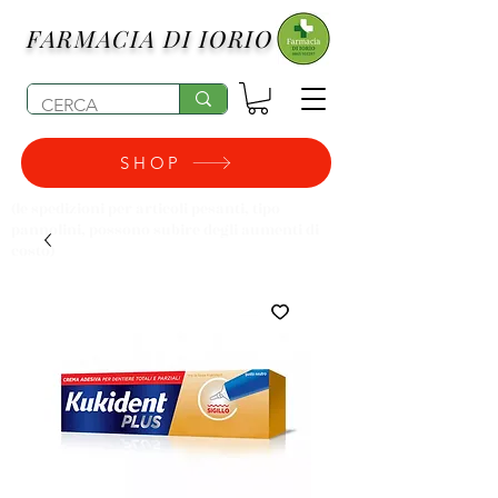
FARMACIA DI IORIO
SHOP
(le spedizioni per articoli pesanti, tipo
pannolini, possono subire degli aumenti di
costo)