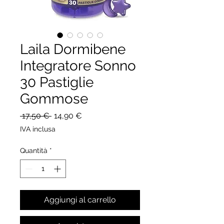
Laila Dormibene
Integratore Sonno
30 Pastiglie
Gommose
Prezzo
Prezzo
 17,50 € 
14,90 €
regolare
scontato
IVA inclusa
Quantità
*
Aggiungi al carrello