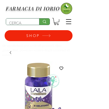
FARMACIA DI IORIO
SHOP
(le spedizioni per articoli pesanti, tipo
pannolini, possono subire degli aumenti di
costo)