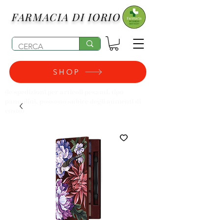
FARMACIA DI IORIO
SHOP
(le spedizioni per articoli pesanti, tipo
pannolini, possono subire degli aumenti di
costo)