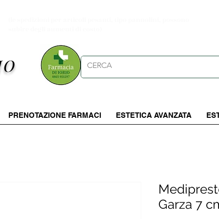
Spese di spedizioni gratuite per ordini da 39.90 €
(le spedizioni per articoli pesanti, tipo pannolini, possono
subire degli aumenti di costo)
IO
PRENOTAZIONE FARMACI
ESTETICA AVANZATA
ES
Mediprest
Garza 7 c