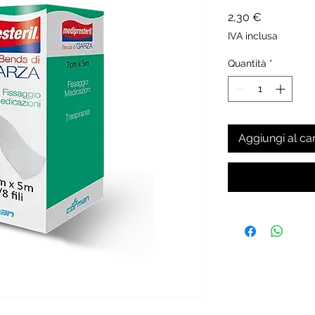
Prezzo
2,30 €
IVA inclusa
Quantità
*
Aggiungi al car