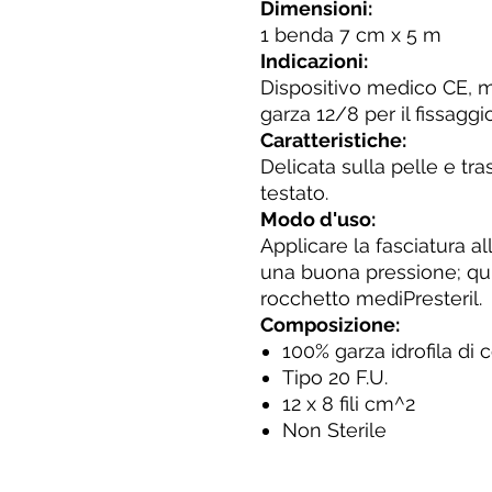
Dimensioni:
1 benda 7 cm x 5 m
Indicazioni:
Dispositivo medico CE, m
garza 12/8 per il fissaggi
Caratteristiche:
Delicata sulla pelle e t
testato.
Modo d'uso:
Applicare la fasciatura a
una buona pressione; qui
rocchetto mediPresteril.
Composizione:
100% garza idrofila di 
Tipo 20 F.U.
12 x 8 fili cm^2
Non Sterile