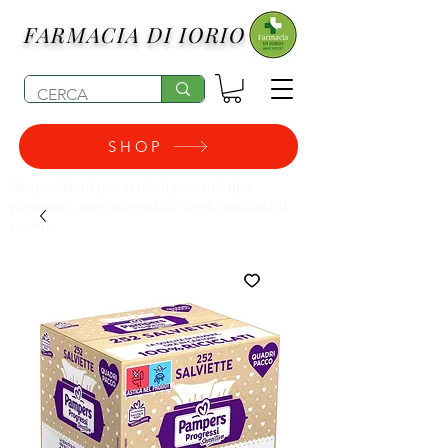
FARMACIA DI IORIO
SHOP
(le spedizioni per articoli pesanti, tipo
pannolini, possono subire degli aumenti di
costo)