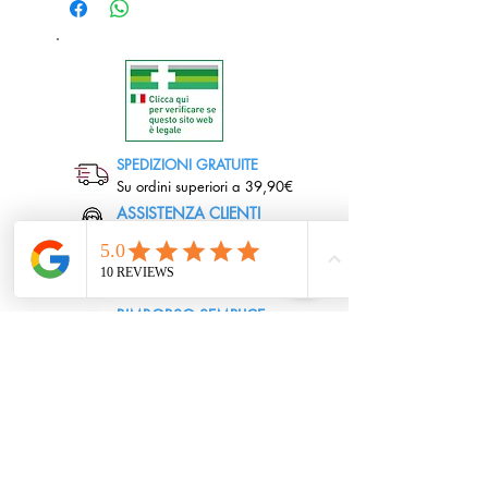
in quantità limitata, consentendo
l'acquisto di un solo pezzo per volta.
Per coloro che desiderano
acquistare più di un'unità è
necessario contattarci
telefonicamente o tramite
WhatsApp per ricevere assistenza e
SPEDIZIONI GRATUITE
informazioni sulle disponibilità.
Su ordini superiori a 39,90€
Grazie per la comprensione!
ASSISTENZA CLIENTI
Chat, telefono ed email
PAGAMENTI SICURI E
CERTIFICATI
RIMBORSO SEMPLICE
In tempi rapidi e sicuri