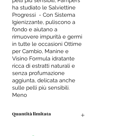
pelli più sensibili, Pampers
ha studiato le Salviettine
Progressi - Con Sistema
Igienizzante, puliscono a
fondo e aiutano a
rimuovere impurità e germi
in tutte le occasioni Ottime
per Cambio, Manine e
Visino Formula idratante
ricca di estratti naturali e
senza profumazione
aggiunta, delicata anche
sulle pelli più sensibili.
Meno
Quantità limitata
Si informano i clienti che questo
prodotto è disponibile per l'acquisto