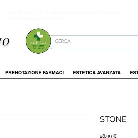
Spese di spedizioni gratuite per ordini da 39.90 €
(le spedizioni per articoli pesanti, tipo pannolini, possono
subire degli aumenti di costo)
IO
PRENOTAZIONE FARMACI
ESTETICA AVANZATA
ES
STONE
Prezzo
28,99 €