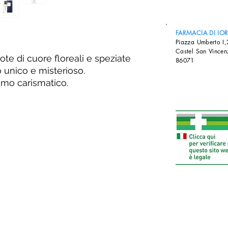
FARMACIA DI IO
Piazza Umberto I
Castel San Vincen
te di cuore floreali e speziate
86071
unico e misterioso.
omo carismatico.