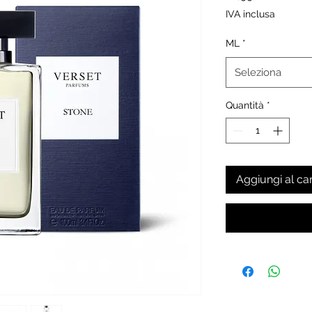
IVA inclusa
ML
*
Seleziona
Quantità
*
Aggiungi al car