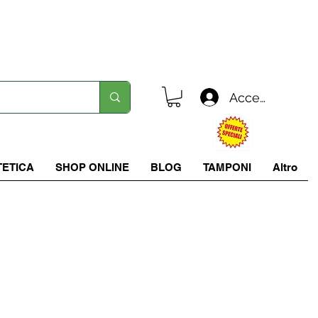
Spedizione in tutta italia a 5.90 €
Accedi
TETICA
SHOP ONLINE
BLOG
TAMPONI
Altro