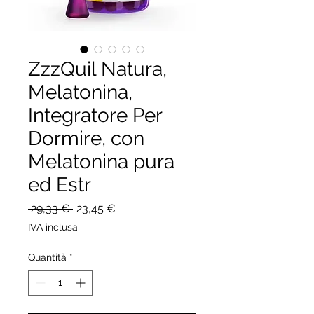
ZzzQuil Natura,
Melatonina,
Integratore Per
Dormire, con
Melatonina pura
ed Estr
Prezzo
Prezzo
 29,33 € 
23,45 €
regolare
scontato
IVA inclusa
Quantità
*