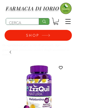
FARMACIA DI IORIO
SHOP
(le spedizioni per articoli pesanti, tipo
pannolini, possono subire degli aumenti di
costo)