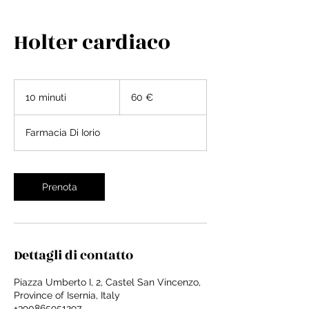
Holter cardiaco
60
euro
10 minuti
1
60 €
0
m
Farmacia Di Iorio
i
n
u
t
Prenota
i
Dettagli di contatto
Piazza Umberto I, 2, Castel San Vincenzo,
Province of Isernia, Italy
+390865951297