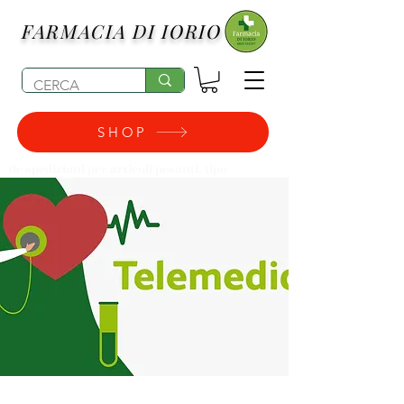
FARMACIA DI IORIO
SHOP
(le spedizioni per articoli pesanti, tipo
pannolini, possono subire degli aumenti di
costo)