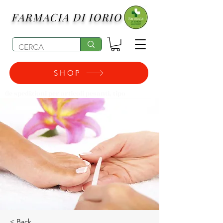
FARMACIA DI IORIO
SHOP
(le spedizioni per articoli pesanti, tipo
pannolini, possono subire degli aumenti di
costo)
< Back