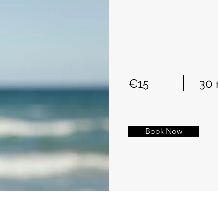
€15
30 
Book Now