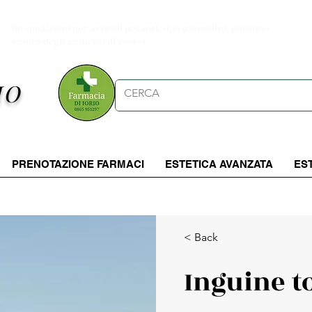
Spese di spedizioni gratuite per ordini da 39.90 €
(le spedizioni per articoli pesanti, tipo pannolini, possono
subire degli aumenti di costo)
IO
PRENOTAZIONE FARMACI
ESTETICA AVANZATA
ES
< Back
Inguine t