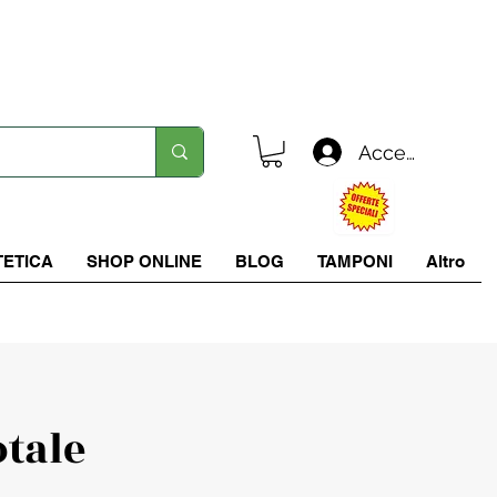
Spedizione in tutta italia a 5.90 €
Accedi
TETICA
SHOP ONLINE
BLOG
TAMPONI
Altro
otale