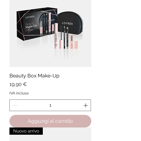
Beauty Box Make-Up
Prezzo
19,90 €
IVA inclusa
Aggiungi al carrello
Nuovo arrivo