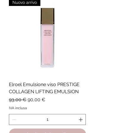
Nuovo arrivo
Elroel Emulsione viso PRESTIGE
COLLAGEN LIFTING EMULSION
Prezzo regolare
Prezzo scontato
93,00 €
90,00 €
IVA inclusa