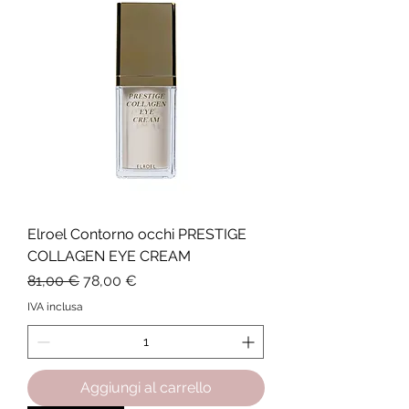
Elroel Contorno occhi PRESTIGE
COLLAGEN EYE CREAM
Prezzo regolare
Prezzo scontato
81,00 €
78,00 €
IVA inclusa
Aggiungi al carrello