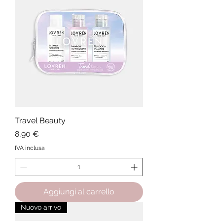
Travel Beauty
Prezzo
8,90 €
IVA inclusa
Aggiungi al carrello
Nuovo arrivo