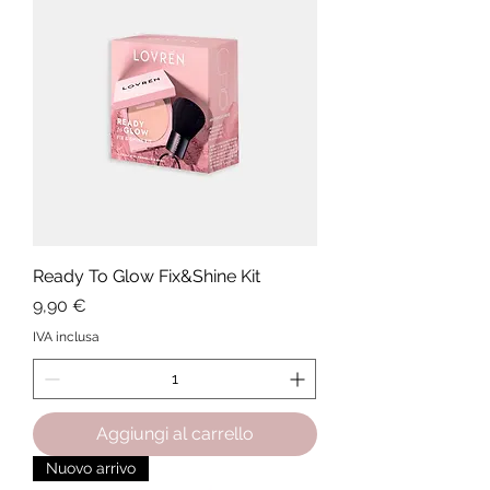
Ready To Glow Fix&Shine Kit
Prezzo
9,90 €
IVA inclusa
Aggiungi al carrello
Nuovo arrivo