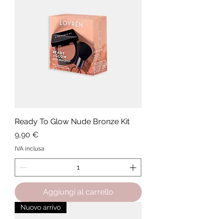
Ready To Glow Nude Bronze Kit
Prezzo
9,90 €
IVA inclusa
Aggiungi al carrello
Nuovo arrivo