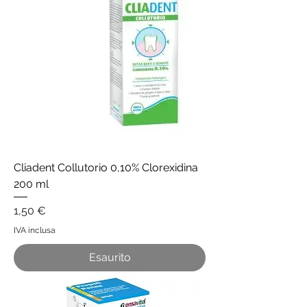
Cliadent Collutorio 0,10% Clorexidina
200 ml
Prezzo
1,50 €
IVA inclusa
Esaurito