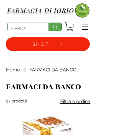
FARMACIA DI IORIO
SHOP
(le spedizioni per articoli pesanti, tipo
pannolini, possono subire degli aumenti di
costo)
Home
FARMACI DA BANCO
FARMACI DA BANCO
27 prodotti
Filtra e ordina