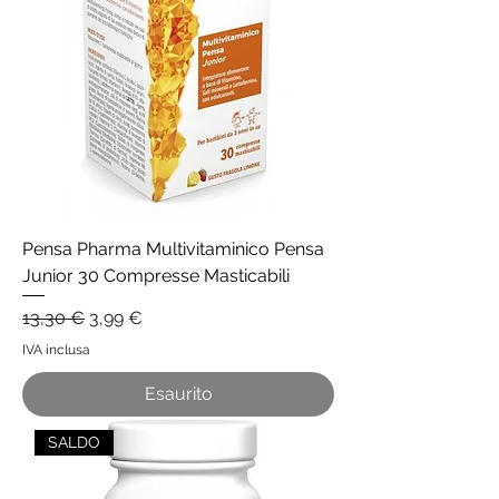
Pensa Pharma Multivitaminico Pensa
Junior 30 Compresse Masticabili
Prezzo regolare
Prezzo scontato
13,30 €
3,99 €
IVA inclusa
Esaurito
SALDO