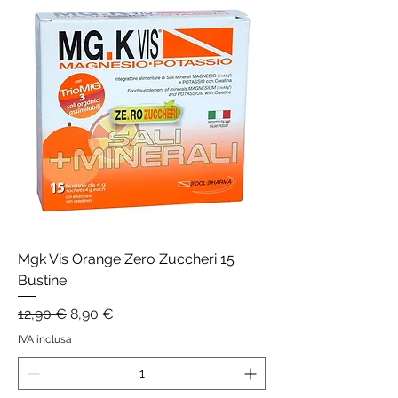
Mgk Vis Orange Zero Zuccheri 15
Bustine
Prezzo regolare
Prezzo scontato
12,90 €
8,90 €
IVA inclusa