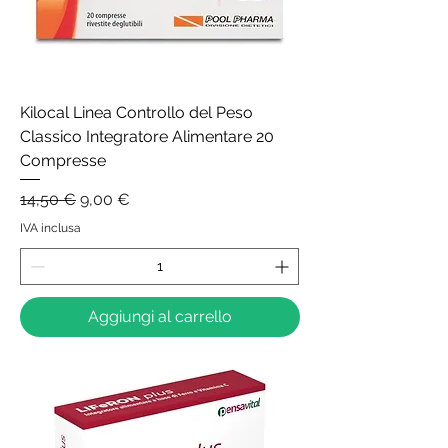
Kilocal Linea Controllo del Peso
Classico Integratore Alimentare 20
Compresse
Prezzo regolare
Prezzo scontato
14,50 €
9,00 €
IVA inclusa
Aggiungi al carrello