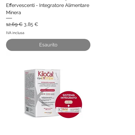
Effervescenti - Integratore Alimentare
Minera
Prezzo regolare
Prezzo scontato
12,69 €
3,85 €
IVA inclusa
Esaurito