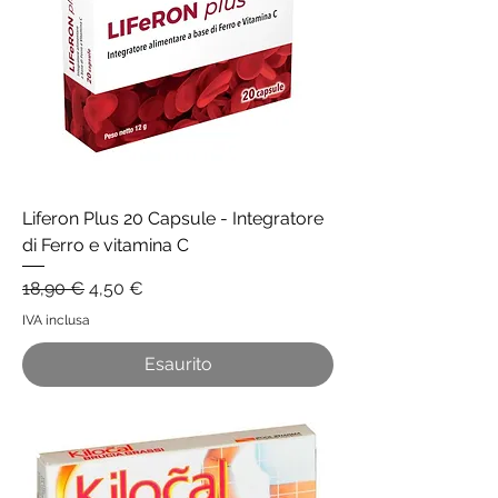
Liferon Plus 20 Capsule - Integratore
di Ferro e vitamina C
Prezzo regolare
Prezzo scontato
18,90 €
4,50 €
IVA inclusa
Esaurito