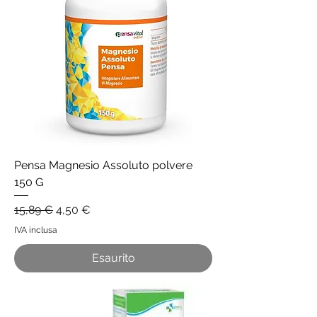
Pensa Magnesio Assoluto polvere
150 G
Prezzo regolare
Prezzo scontato
15,89 €
4,50 €
IVA inclusa
Esaurito