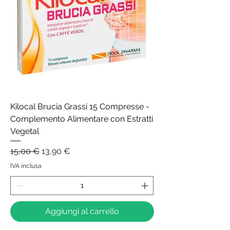
Kilocal Brucia Grassi 15 Compresse -
Complemento Alimentare con Estratti
Vegetal
Prezzo regolare
Prezzo scontato
15,00 €
13,90 €
IVA inclusa
Aggiungi al carrello