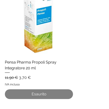
Pensa Pharma Propoli Spray
Integratore 20 ml
Prezzo regolare
Prezzo scontato
11,90 €
3,70 €
IVA inclusa
Esaurito