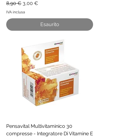
Prezzo regolare
Prezzo scontato
8,90 €
3,00 €
IVA inclusa
Esaurito
Pensavital Multivitaminico 30
compresse - Integratore Di Vitamine E