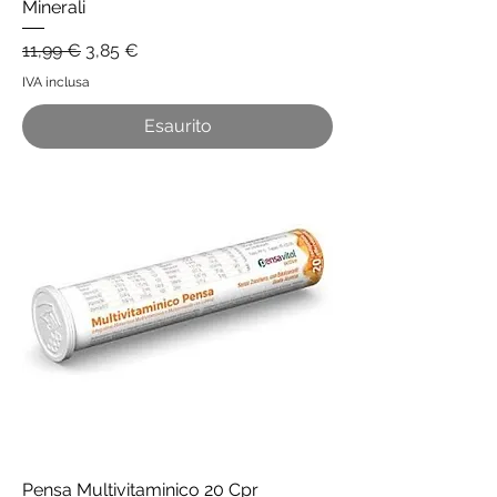
Minerali
Prezzo regolare
Prezzo scontato
11,99 €
3,85 €
IVA inclusa
Esaurito
Pensa Multivitaminico 20 Cpr