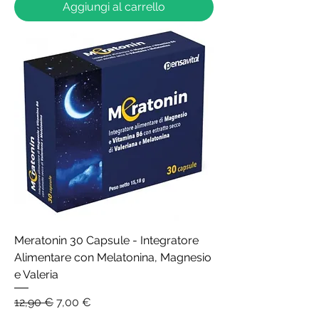
Aggiungi al carrello
Meratonin 30 Capsule - Integratore
Alimentare con Melatonina, Magnesio
e Valeria
Prezzo regolare
Prezzo scontato
12,90 €
7,00 €