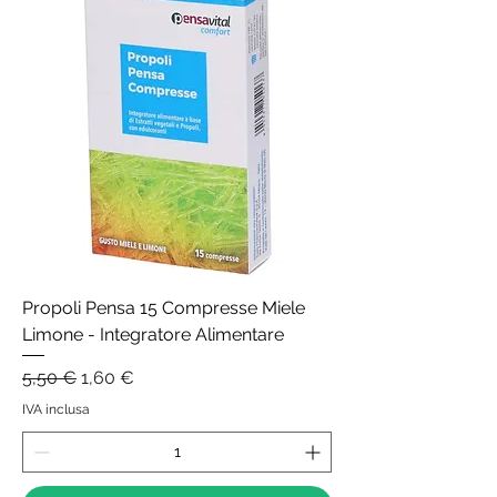
Propoli Pensa 15 Compresse Miele
Limone - Integratore Alimentare
Prezzo regolare
Prezzo scontato
5,50 €
1,60 €
IVA inclusa